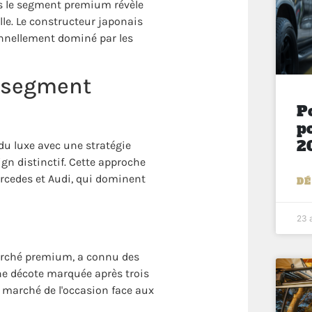
s le segment premium révèle
lle. Le constructeur japonais
onnellement dominé par les
e segment
P
p
2
du luxe avec une stratégie
n distinctif. Cette approche
ercedes et Audi, qui dominent
DÉ
23 
marché premium, a connu des
ne décote marquée après trois
e marché de l'occasion face aux