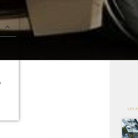
n
LES 