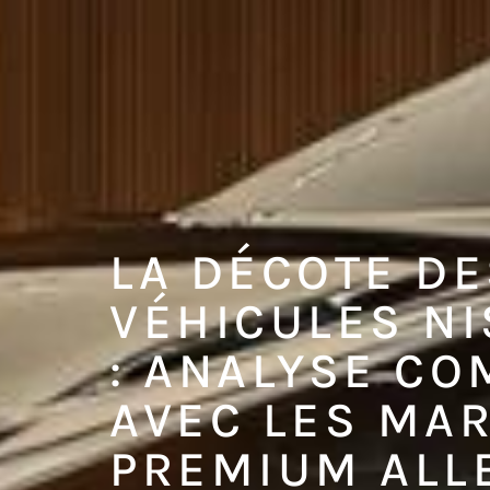
LA DÉCOTE DE
VÉHICULES N
: ANALYSE CO
AVEC LES MA
PREMIUM AL