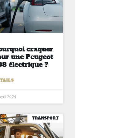
ourquoi craquer
our une Peugeot
08 électrique ?
TAILS
avril 2024
TRANSPORT