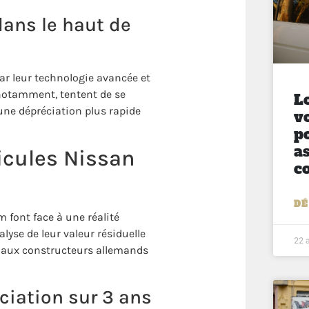
ans le haut de
r leur technologie avancée et
, notamment, tentent de se
L
ne dépréciation plus rapide
v
po
as
hicules Nissan
co
DÉ
 font face à une réalité
lyse de leur valeur résiduelle
22 
t aux constructeurs allemands
iation sur 3 ans