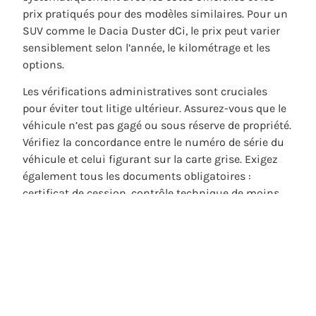
prix pratiqués pour des modèles similaires. Pour un
SUV comme le Dacia Duster dCi, le prix peut varier
sensiblement selon l’année, le kilométrage et les
options.
Les vérifications administratives sont cruciales
pour éviter tout litige ultérieur. Assurez-vous que le
véhicule n’est pas gagé ou sous réserve de propriété.
Vérifiez la concordance entre le numéro de série du
véhicule et celui figurant sur la carte grise. Exigez
également tous les documents obligatoires :
certificat de cession, contrôle technique de moins
de six mois pour les véhicules de plus de quatre ans,
et certificat de non-opposition au transfert du
certificat d’immatriculation.
Enfin, n’oubliez pas de considérer le coût d’usage
global incluant l’
assurance
, les frais d’entretien et la
consommation de carburant
. Un SUV essence