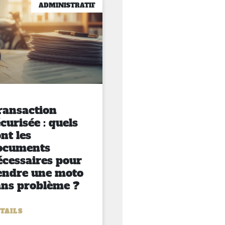
ADMINISTRATIF
ransaction
curisée : quels
nt les
ocuments
écessaires pour
endre une moto
ans problème ?
TAILS