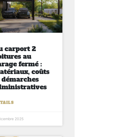
u carport 2
oitures au
arage fermé :
atériaux, coûts
t démarches
dministratives
TAILS
écembre 2025