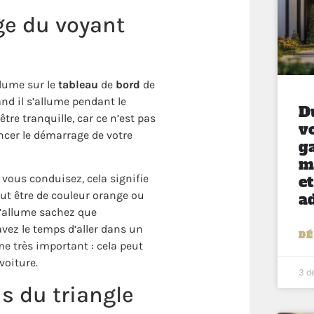
ge du voyant
lume sur le
tableau
de
bord
de
d il s’allume pendant le
D
tre tranquille, car ce n’est pas
v
cer le démarrage de votre
g
m
e
vous conduisez, cela signifie
eut être de couleur orange ou
a
s’allume
sachez
que
vez le temps d’aller dans un
DÉ
ème très important :
cela peut
voiture.
3 d
ns du triangle