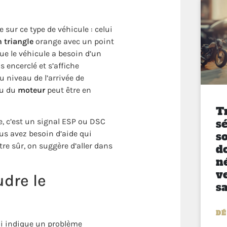
e sur ce type de véhicule :
celui
 triangle
orange avec un point
ue le véhicule a besoin d’un
s encerclé et s’affiche
u niveau de l’arrivée de
au du
moteur
peut être en
T
e, c’est un signal
ESP
ou DSC
sé
ous avez besoin d’aide qui
so
re sûr, on suggère d’aller dans
d
n
v
udre le
s
DÉ
ui indique un problème